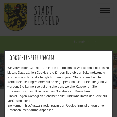
Grundsteuer 3. Quartal 2026
Cookie-Einstellungen
Wir verwenden Cookies, um Ihnen ein optimales Webseiten-Erlebnis zu
bieten. Dazu zählen Cookies, die für den Betrieb der Seite notwendig
sind, sowie solche, die lediglich zu anonymen Statistikzwecken, für
Komforteinstellungen oder zur Anzeige personalisierter Inhalte genutzt
werden. Sie können selbst entscheiden, welche Kategorien Sie
zulassen möchten. Bitte beachten Sie, dass auf Basis Ihrer
Einstellungen womöglich nicht mehr alle Funktionalitäten der Seite zur
Start
Landschaftspflegeverband Thüringer Wald
Verfügung stehen.
Sie können Ihre Auswahl jederzeit in den Cookie-Einstellungen unter
Landschaftspflegeverband Thüringer Wald
Datenschutzerklärung anpassen.